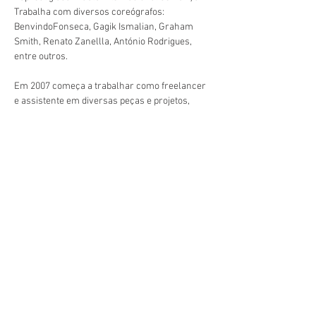
Trabalha com diversos coreógrafos: 
BenvindoFonseca, Gagik Ismalian, Graham 
Smith, Renato Zanellla, António Rodrigues, 
entre outros.
Em 2007 começa a trabalhar como freelancer 
e assistente em diversas peças e projetos, 
nomeadamente com, Amanda K Miller, Amir 
Hosseinpour, Rui Lopes Graça, César Augusto 
Moniz, o encenador António Pires, Paula 
Careto, etc.
De 2020 a 2022 é convidada por Hugo Martins, 
para integrar a equipa de eventos do Chapitô, 
como assistente e coreógrafa.
Em 2021 é convidada a coreografar o evento 
“Globos de Ouro” da Sic. Atualmente é 
professora e coreógrafa de contemporâneo e 
Ballet.